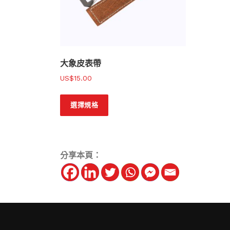
大象皮表帶
$
15.00
此
選擇規格
產
品
有
多
分享本頁：
種
款
式
。
可