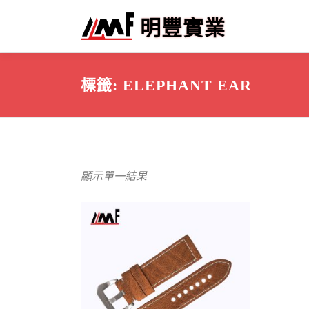
跳
明豐實業
至
主
要
內
標籤:
ELEPHANT EAR
容
顯示單一結果