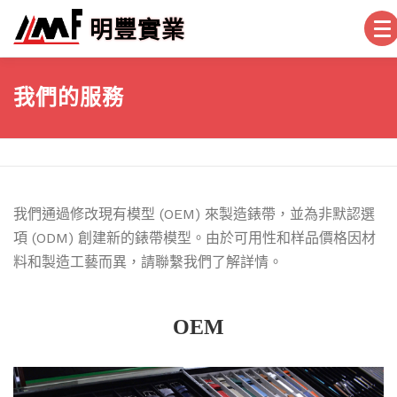
跳
明豐實業
至
主
要
首頁
產品
關於我們
我們的服務
結帳
我們的服務
內
容
帳戶
帖子
常見問題
聯絡我們
我們通過修改現有模型 (OEM) 來製造錶帶，並為非默認選
項 (ODM) 創建新的錶帶模型。由於可用性和样品價格因材
料和製造工藝而異，請聯繫我們了解詳情。
OEM