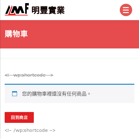
跳
明豐實業
至
主
要
首頁
產品
關於我們
我們的服務
結帳
購物車
內
容
帳戶
帖子
常見問題
聯絡我們
<!– wp:shortcode –>
您的購物車裡還沒有任何商品。
回到商店
<!– /wp:shortcode –>